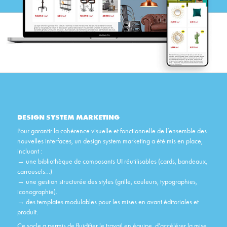
DESIGN SYSTEM MARKETING
Pour garantir la cohérence visuelle et fonctionnelle de l’ensemble des
nouvelles interfaces, un design system marketing a été mis en place,
incluant :
→
une bibliothèque de composants UI réutilisables (cards, bandeaux,
carrousels…)
→
une gestion structurée des styles (grille, couleurs, typographies,
iconographie)
.
→
des templates modulables pour les mises en avant éditoriales et
produit
.
Ce socle a permis de fluidifier le travail en équipe, d’accélérer la mise